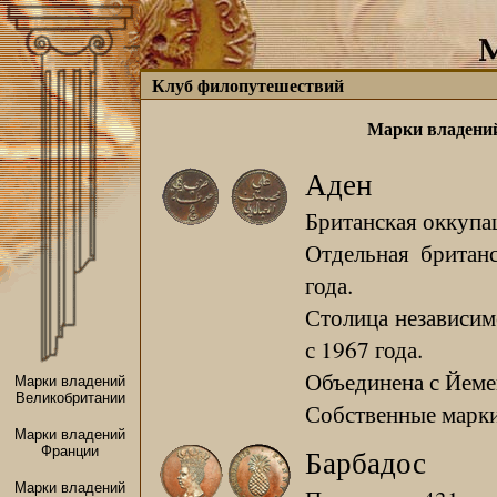
Клуб филопутешествий
Марки владени
Аден
Британская оккупац
Отдельная британ
года.
Столица независи
с 1967 года.
Объединена с Йеме
Марки владений
Великобритании
Собственные марки 
Марки владений
Франции
Барбадос
Марки владений