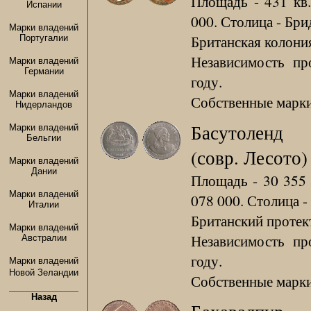
Площадь - 431 кв.
Испании
000. Столица - Бри
Марки владений
Британская колония
Португалии
Независимость пр
Марки владений
Германии
году.
Марки владений
Собственные марки 
Нидерландов
Басутоленд
Марки владений
Бельгии
(совр. Лесото)
Марки владений
Дании
Площадь - 30 355 
Марки владений
078 000. Столица -
Италии
Британский протект
Марки владений
Независимость пр
Австралии
году.
Марки владений
Новой Зеландии
Собственные марки 
Назад