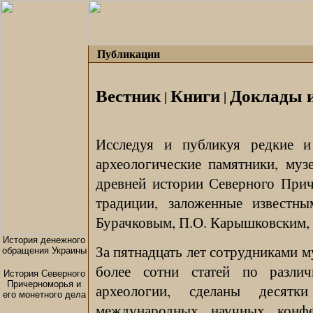
Публикации
Вестник
Книги
Доклады и
|
|
Исследуя и публикуя редкие и
археологические памятники, муз
древней истории Северного При
традиции, заложенные известн
Бурачковым, П.О. Карышковским, С
История денежного
За пятнадцать лет сотрудниками м
обращения Украины
более сотни статей по разли
История Северного
Причерноморья и
археологии, сделаны десят
его монетного дела
международных научных конфе