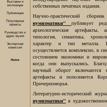
Выставки и
собственных печатных издания.
экспозиции
Публикации
Научно-практический сборн
Популярные
нумизматики"
публикует ре
проекты
археологические артефакты, 
Руководство и
типология, семантика, хронол
адрес музея
характер и тип металла. И
Экспертная
комиссия
осуществляется комплексно, в си
состоянием экономики и мирово
Home
когда они выпускались. Благо
научный оборот включаются н
артефакты и пополняется Кор
Причерноморья.
Литературно-исторический жур
нумизматики"
в художественном