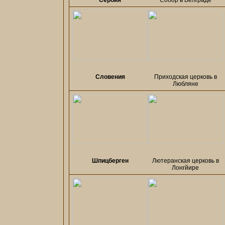
Сербия
Собор в Белграде
Словения
Приходская церковь в
Любляне
Шпицберген
Лютеранская церковь в
Лонгйире