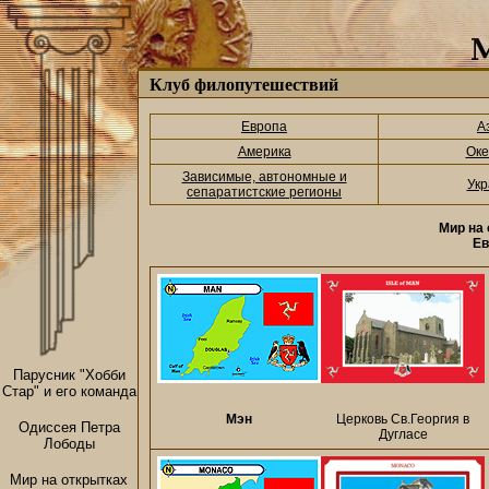
Клуб филопутешествий
Европа
А
Америка
Оке
Зависимые, автономные и
Укр
сепаратистские регионы
Мир на 
Ев
Парусник "Хобби
Стар" и его команда
Мэн
Церковь Св.Георгия в
Одиссея Петра
Дугласе
Лободы
Мир на открытках