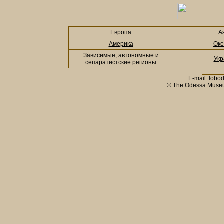
Европа
А
Америка
Оке
Зависимые, автономные и
Укр
сепаратистские регионы
E-mail:
lobo
© The Odessa Museu