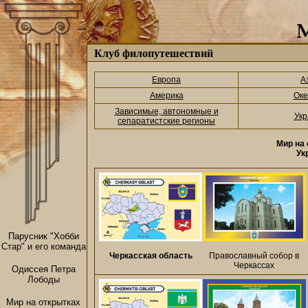
Клуб филопутешествий
Европа
А
Америка
Оке
Зависимые, автономные и
Укр
сепаратистские регионы
Мир на 
Ук
Парусник "Хобби
Стар" и его команда
Черкасская область
Православный собор в
Черкассах
Одиссея Петра
Лободы
Мир на открытках